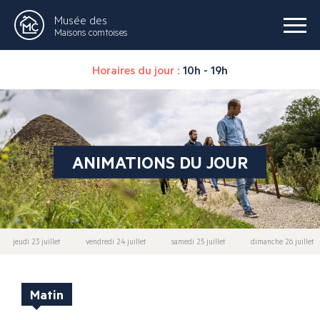
Musée des
Maisons comtoises
Horaires du jour :
10h - 19h
ANIMATIONS DU JOUR
jeudi 23 juillet
vendredi 24 juillet
samedi 25 juillet
dimanche 26 juillet
Matin