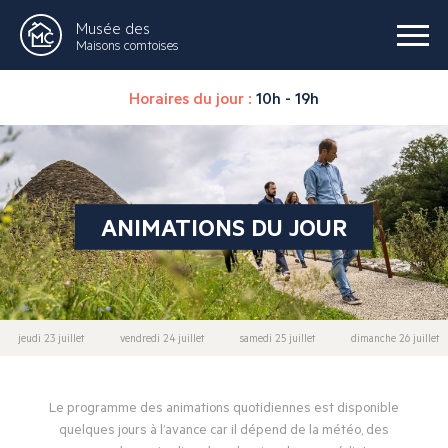
Musée des
Maisons comtoises
Horaires du jour :
10h - 19h
ANIMATIONS DU JOUR
jeudi 23 juillet
vendredi 24 juillet
samedi 25 juillet
dimanche 26 juillet
Le programme des animations quotidiennes est disponible
quelques jours à l’avance car il dépend de la météo, des