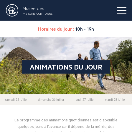
Musée des
Maisons comtoises
Horaires du jour :
10h - 19h
ANIMATIONS DU JOUR
samedi 25 juillet
dimanche 26 juillet
lundi 27 juillet
mardi 28 juillet
Le programme des animations quotidiennes est disponible
quelques jours à l’avance car il dépend de la météo, des