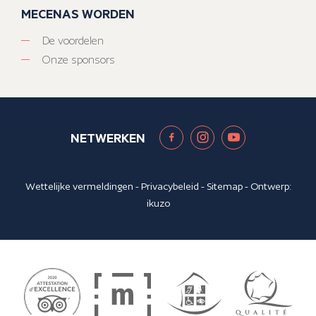
MECENAS WORDEN
De voordelen
Onze sponsors
NETWERKEN
Wettelijke vermeldingen
-
Privacybeleid
-
Sitemap
- Ontwerp:
ikuzo