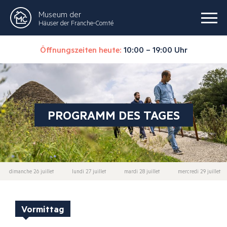
Museum der
Häuser der Franche-Comté
Öffnungszeiten heute:
10:00 – 19:00 Uhr
PROGRAMM DES TAGES
dimanche 26 juillet
lundi 27 juillet
mardi 28 juillet
mercredi 29 juillet
Vormittag