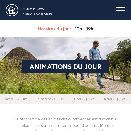
Musée des
Maisons comtoises
Horaires du jour :
10h - 19h
ANIMATIONS DU JOUR
samedi 25 juillet
dimanche 26 juillet
lundi 27 juillet
mardi 28 juillet
Le programme des animations quotidiennes est disponible
quelques jours à l’avance car il dépend de la météo, des