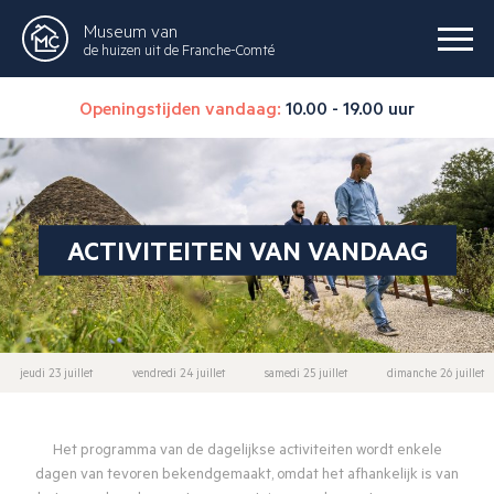
Museum van
de huizen uit de Franche-Comté
Openingstijden vandaag:
10.00 - 19.00 uur
ACTIVITEITEN VAN VANDAAG
jeudi 23 juillet
vendredi 24 juillet
samedi 25 juillet
dimanche 26 juillet
Het programma van de dagelijkse activiteiten wordt enkele
dagen van tevoren bekendgemaakt, omdat het afhankelijk is van