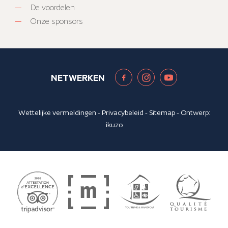
De voordelen
Onze sponsors
NETWERKEN
Wettelijke vermeldingen
-
Privacybeleid
-
Sitemap
- Ontwerp:
ikuzo