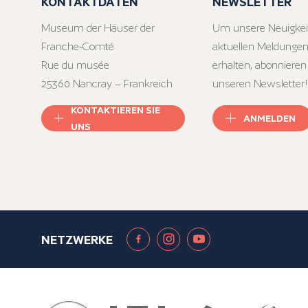
KONTAKTDATEN
NEWSLETTER
Museum der Häuser der
Um unsere Neuigkei
Franche-Comté
aktuellen Meldungen
Rue du musée
erhalten, abonnieren
25360 Nancray – Frankreich
unseren Newsletter!
KONTAKTIEREN SIE
ANMELDEN
UNS
NETZWERKE