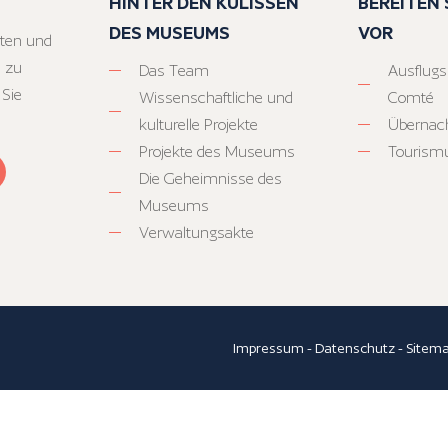
HINTER DEN KULISSEN
BEREITEN S
DES MUSEUMS
VOR
ten und
 zu
Das Team
Ausflugs
 Sie
Wissenschaftliche und
Comté
kulturelle Projekte
Übernac
Projekte des Museums
Tourism
Die Geheimnisse des
Museums
Verwaltungsakte
Impressum
-
Datenschutz
-
Sitem