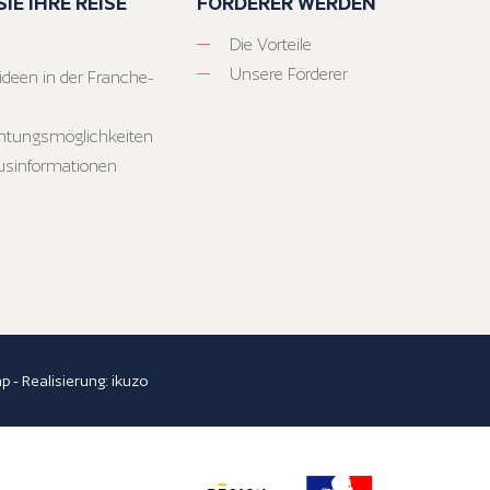
IE IHRE REISE
FÖRDERER WERDEN
Die Vorteile
Unsere Förderer
ideen in der Franche-
htungsmöglichkeiten
usinformationen
ap
- Realisierung:
ikuzo