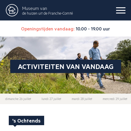
Museum van
de huizen uit de Franche-Comté
Openingstijden vandaag:
10.00 - 19.00 uur
ACTIVITEITEN VAN VANDAAG
dimanche 26 juillet
lundi 27 juillet
mardi 28 juillet
mercredi 29 juillet
's Ochtends