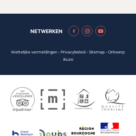
NETWERKEN
Wettelijke vermeldingen
-
Privacybeleid
-
Sitemap
- Ontwerp:
ikuzo