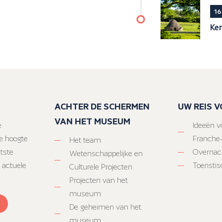
16
Ke
ACHTER DE SCHERMEN
UW REIS 
VAN HET MUSEUM
e
Ideeën vo
e hoogte
Franche
Het team
atste
Overnac
Wetenschappelijke en
 actuele
Toeristi
Culturele Projecten
Projecten van het
museum
De geheimen van het
museum