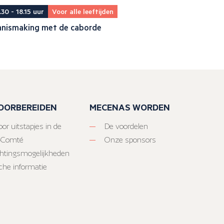
.30 - 18.15 uur
Voor alle leeftijden
nnismaking met de caborde
VOORBEREIDEN
MECENAS WORDEN
or uitstapjes in de
De voordelen
-Comté
Onze sponsors
htingsmogelijkheden
sche informatie