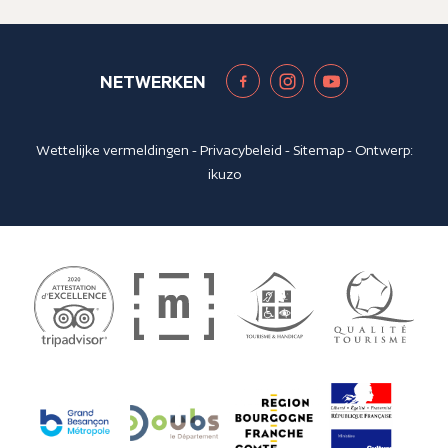
NETWERKEN
Wettelijke vermeldingen
-
Privacybeleid
-
Sitemap
- Ontwerp:
ikuzo