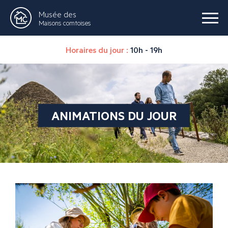
Musée des
Maisons comtoises
Horaires du jour :
10h - 19h
ANIMATIONS DU JOUR