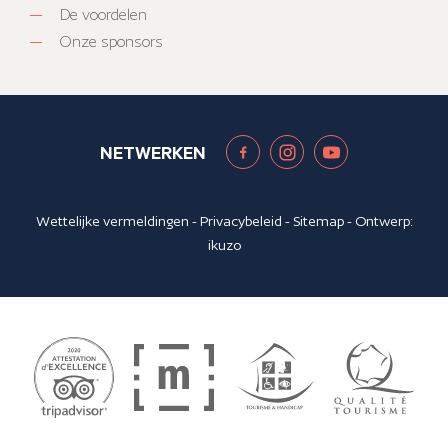
De voordelen
Onze sponsors
NETWERKEN
Wettelijke vermeldingen
-
Privacybeleid
-
Sitemap
- Ontwerp:
ikuzo