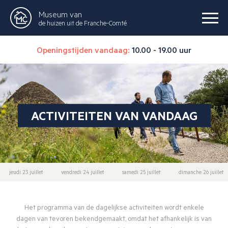
Museum van
de huizen uit de Franche-Comté
Openingstijden vandaag:
10.00 - 19.00 uur
ACTIVITEITEN VAN VANDAAG
jeudi 23 juillet
vendredi 24 juillet
samedi 25 juillet
dimanche 26 juillet
Het programma van de dagelijkse activiteiten wordt enkele
dagen van tevoren bekendgemaakt, omdat het afhankelijk is van