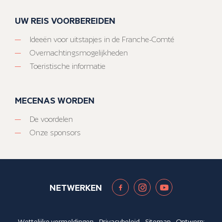
UW REIS VOORBEREIDEN
Ideeën voor uitstapjes in de Franche-Comté
Overnachtingsmogelijkheden
Toeristische informatie
MECENAS WORDEN
De voordelen
Onze sponsors
NETWERKEN
Wettelijke vermeldingen
-
Privacybeleid
-
Sitemap
- Ontwerp: