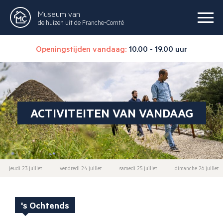
Museum van
de huizen uit de Franche-Comté
Openingstijden vandaag:
10.00 - 19.00 uur
ACTIVITEITEN VAN VANDAAG
jeudi 23 juillet
vendredi 24 juillet
samedi 25 juillet
dimanche 26 juillet
's Ochtends