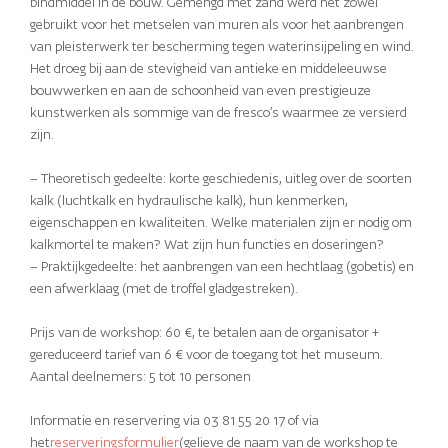
bindmiddel in de bouw. Gemengd met zand werd het zowel
gebruikt voor het metselen van muren als voor het aanbrengen
van pleisterwerk ter bescherming tegen waterinsijpeling en wind.
Het droeg bij aan de stevigheid van antieke en middeleeuwse
bouwwerken en aan de schoonheid van even prestigieuze
kunstwerken als sommige van de fresco’s waarmee ze versierd
zijn.
– Theoretisch gedeelte: korte geschiedenis, uitleg over de soorten
kalk (luchtkalk en hydraulische kalk), hun kenmerken,
eigenschappen en kwaliteiten. Welke materialen zijn er nodig om
kalkmortel te maken? Wat zijn hun functies en doseringen?
– Praktijkgedeelte: het aanbrengen van een hechtlaag (gobetis) en
een afwerklaag (met de troffel gladgestreken).
Prijs van de workshop: 60 €, te betalen aan de organisator +
gereduceerd tarief van 6 € voor de toegang tot het museum.
Aantal deelnemers: 5 tot 10 personen
Informatie en reservering via 03 81 55 20 17 of via
het
reserveringsformulier
(gelieve de naam van de workshop te