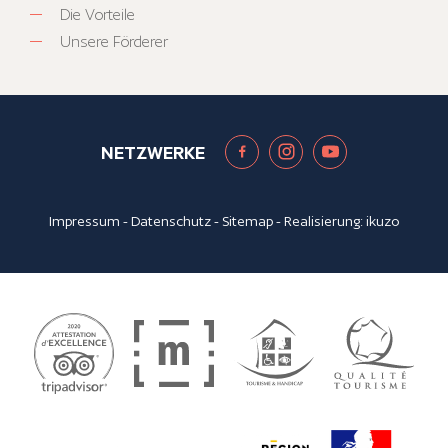
Die Vorteile
Unsere Förderer
NETZWERKE
Impressum
-
Datenschutz
-
Sitemap
- Realisierung:
ikuzo