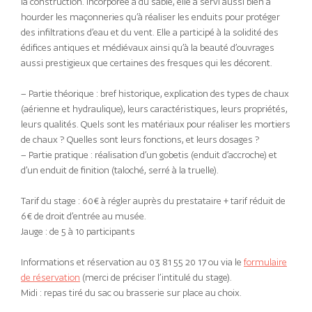
la construction. Incorporée à du sable, elle a servi aussi bien à
hourder les maçonneries qu’à réaliser les enduits pour protéger
des infiltrations d’eau et du vent. Elle a participé à la solidité des
édifices antiques et médiévaux ainsi qu’à la beauté d’ouvrages
aussi prestigieux que certaines des fresques qui les décorent.
– Partie théorique : bref historique, explication des types de chaux
(aérienne et hydraulique), leurs caractéristiques, leurs propriétés,
leurs qualités. Quels sont les matériaux pour réaliser les mortiers
de chaux ? Quelles sont leurs fonctions, et leurs dosages ?
– Partie pratique : réalisation d’un gobetis (enduit d’accroche) et
d’un enduit de finition (taloché, serré à la truelle).
Tarif du stage : 60€ à régler auprès du prestataire + tarif réduit de
6€ de droit d’entrée au musée.
Jauge : de 5 à 10 participants
Informations et réservation au 03 81 55 20 17 ou via le
formulaire
de réservation
(merci de préciser l’intitulé du stage).
Midi : repas tiré du sac ou brasserie sur place au choix.