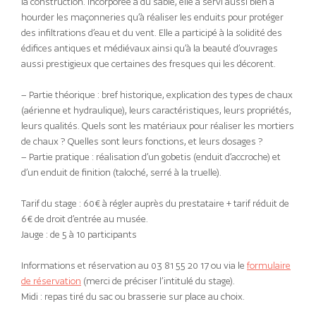
la construction. Incorporée à du sable, elle a servi aussi bien à
hourder les maçonneries qu’à réaliser les enduits pour protéger
des infiltrations d’eau et du vent. Elle a participé à la solidité des
édifices antiques et médiévaux ainsi qu’à la beauté d’ouvrages
aussi prestigieux que certaines des fresques qui les décorent.
– Partie théorique : bref historique, explication des types de chaux
(aérienne et hydraulique), leurs caractéristiques, leurs propriétés,
leurs qualités. Quels sont les matériaux pour réaliser les mortiers
de chaux ? Quelles sont leurs fonctions, et leurs dosages ?
– Partie pratique : réalisation d’un gobetis (enduit d’accroche) et
d’un enduit de finition (taloché, serré à la truelle).
Tarif du stage : 60€ à régler auprès du prestataire + tarif réduit de
6€ de droit d’entrée au musée.
Jauge : de 5 à 10 participants
Informations et réservation au 03 81 55 20 17 ou via le
formulaire
de réservation
(merci de préciser l’intitulé du stage).
Midi : repas tiré du sac ou brasserie sur place au choix.