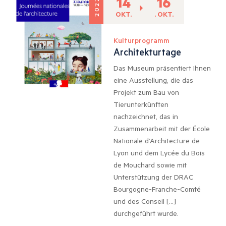
14
16
2022
OKT.
. OKT.
Kulturprogramm
Architekturtage
Das Museum präsentiert Ihnen
eine Ausstellung, die das
Projekt zum Bau von
Tierunterkünften
nachzeichnet, das in
Zusammenarbeit mit der École
Nationale d’Architecture de
Lyon und dem Lycée du Bois
de Mouchard sowie mit
Unterstützung der DRAC
Bourgogne-Franche-Comté
und des Conseil […]
durchgeführt wurde.