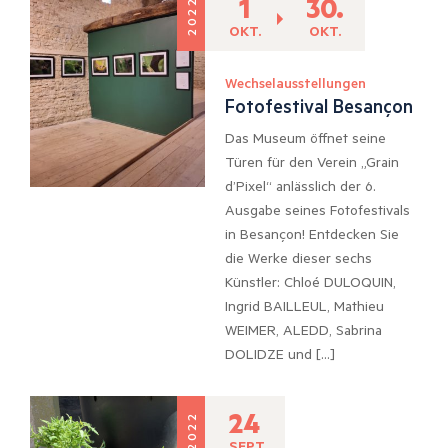
1
30.
2022
OKT.
OKT.
Wechselausstellungen
Fotofestival Besançon
Das Museum öffnet seine
Türen für den Verein „Grain
d’Pixel“ anlässlich der 6.
Ausgabe seines Fotofestivals
in Besançon! Entdecken Sie
die Werke dieser sechs
Künstler: Chloé DULOQUIN,
Ingrid BAILLEUL, Mathieu
WEIMER, ALEDD, Sabrina
DOLIDZE und […]
24
2022
. SEPT.