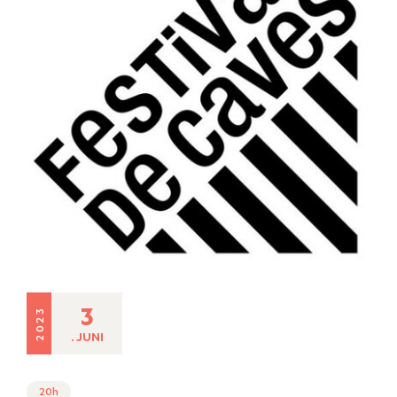
3
2023
. JUNI
20h