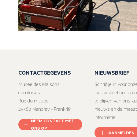
CONTACTGEGEVENS
NIEUWSBRIEF
Musée des Maisons
Schrijf je in voor onz
comtoises
nieuwsbrief om op d
Rue du musée
te blijven van ons la
25360 Nancray - Frankrijk
nieuws en de meest
informatie!
NEEM CONTACT MET
ONS OP
AANMELDEN