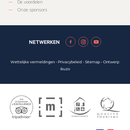
De voordelen
Onze sponsors
NETWERKEN
Wettelijke vermeldingen
-
Privacybeleid
-
Sitemap
- Ontwerp:
ikuzo