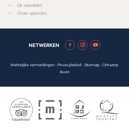
De voordelen
Onze sponsors
NETWERKEN
Wettelijke vermeldingen
-
Privacybeleid
-
Sitemap
- Ontwerp:
ikuzo