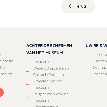
Terug
ACHTER DE SCHERMEN
UW REIS 
VAN HET MUSEUM
e
Ideeën vo
e hoogte
Franche
Het team
atste
Overnac
Wetenschappelijke en
 actuele
Toeristi
Culturele Projecten
Projecten van het
museum
De geheimen van het
museum
Administratieve