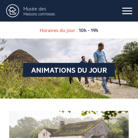
Musée des
Maisons comtoises
Horaires du jour :
10h - 19h
ANIMATIONS DU JOUR