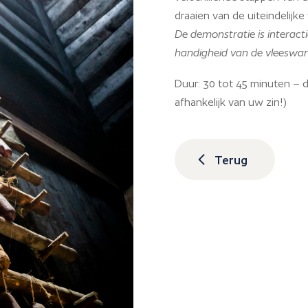
draaien van de uiteindelijk
De demonstratie is interact
handigheid van de vleeswar
Duur: 30 tot 45 minuten – de
afhankelijk van uw zin!)
Terug