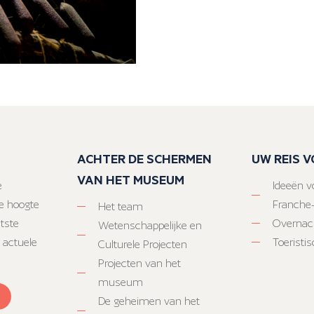
ACHTER DE SCHERMEN
UW REIS 
VAN HET MUSEUM
e
Ideeën vo
e hoogte
Franche
Het team
atste
Overnac
Wetenschappelijke en
 actuele
Toeristi
Culturele Projecten
Projecten van het
museum
De geheimen van het