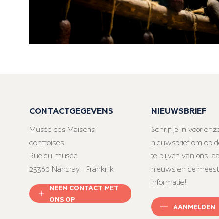
CONTACTGEGEVENS
NIEUWSBRIEF
Musée des Maisons
Schrijf je in voor onz
comtoises
nieuwsbrief om op d
Rue du musée
te blijven van ons la
25360 Nancray - Frankrijk
nieuws en de meest
informatie!
NEEM CONTACT MET
ONS OP
AANMELDEN