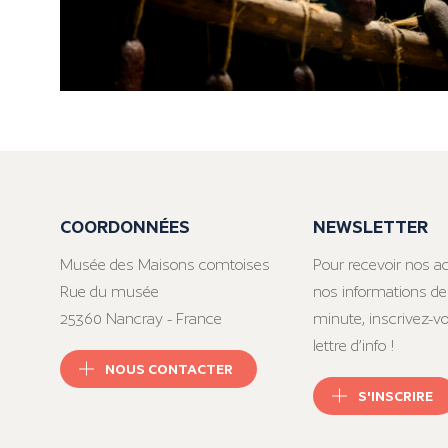
COORDONNÉES
NEWSLETTER
Musée des Maisons comtoises
Pour recevoir nos ac
Rue du musée
nos informations de
25360 Nancray - France
minute, inscrivez-v
lettre d’info !
NOUS CONTACTER
S'INSCRIRE