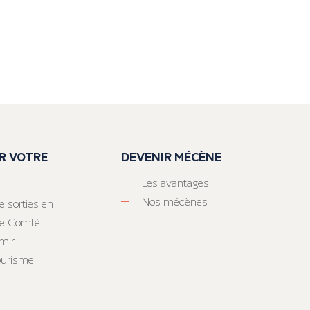
R VOTRE
DEVENIR MÉCÈNE
Les avantages
Nos mécènes
e sorties en
he-Comté
mir
tourisme