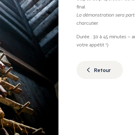
final.
La démonstration sera parti
charcutier.
Durée : 30 à 45 minutes – an
votre appétit !)
Retour