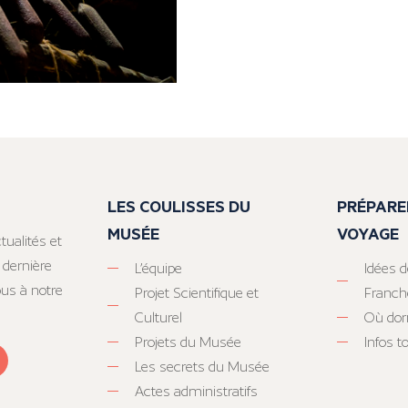
LES COULISSES DU
PRÉPARE
MUSÉE
VOYAGE
tualités et
 dernière
L’équipe
Idées d
ous à notre
Projet Scientifique et
Franc
Culturel
Où dor
Projets du Musée
Infos 
Les secrets du Musée
Actes administratifs