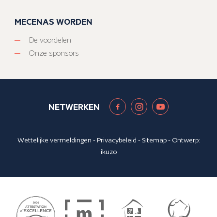
MECENAS WORDEN
De voordelen
Onze sponsors
NETWERKEN
Wettelijke vermeldingen
-
Privacybeleid
-
Sitemap
- Ontwerp:
ikuzo