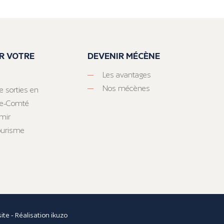
R VOTRE
DEVENIR MÉCÈNE
Les avantages
Nos mécènes
e sorties en
he-Comté
mir
tourisme
site
- Réalisation
ikuzo