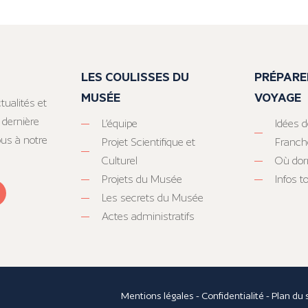
LES COULISSES DU
PRÉPARE
MUSÉE
VOYAGE
tualités et
 dernière
L’équipe
Idées d
ous à notre
Projet Scientifique et
Franc
Culturel
Où dor
Projets du Musée
Infos 
Les secrets du Musée
Actes administratifs
Mentions légales
-
Confidentialité
-
Plan du 