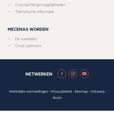
Overnachtingsmogelijkheden
Toeristische informatie
MECENAS WORDEN
De voordelen
Onze sponsors
NETWERKEN
Wettelijke vermeldingen
-
Privacybeleid
-
Sitemap
- Ontwerp:
ikuzo