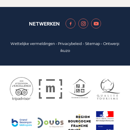
NETWERKEN
Wettelijke vermeldingen
-
Privacybeleid
-
Sitemap
- Ontwerp:
ikuzo