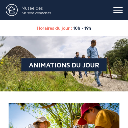
Musée des
Maisons comtoises
Horaires du jour :
10h - 19h
ANIMATIONS DU JOUR