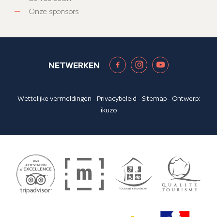
Onze sponsors
NETWERKEN
Wettelijke vermeldingen
-
Privacybeleid
-
Sitemap
- Ontwerp:
ikuzo