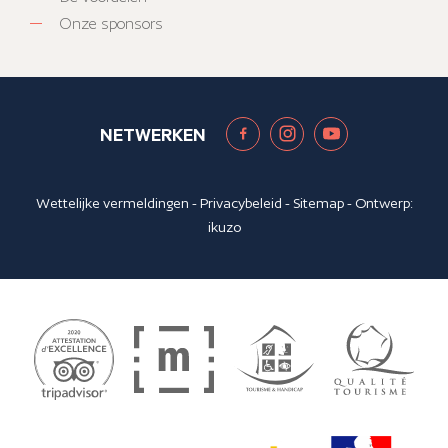
Onze sponsors
NETWERKEN
Wettelijke vermeldingen
-
Privacybeleid
-
Sitemap
- Ontwerp:
ikuzo