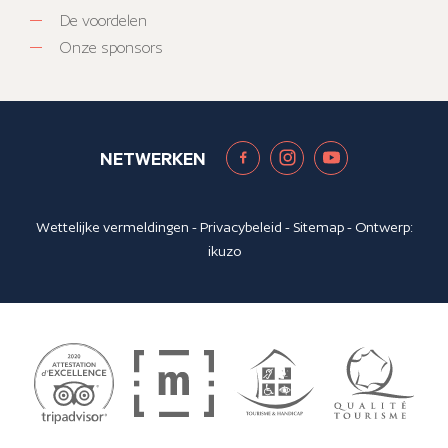
De voordelen
Onze sponsors
NETWERKEN
Wettelijke vermeldingen
-
Privacybeleid
-
Sitemap
- Ontwerp:
ikuzo