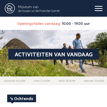
Museum van
de huizen uit de Franche-Comté
Openingstijden vandaag:
10.00 - 19.00 uur
ACTIVITEITEN VAN VANDAAG
dimanche 26 juillet
lundi 27 juillet
mardi 28 juillet
mercredi 29 juillet
's Ochtends