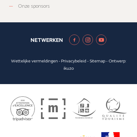
Onze sponsors
NETWERKEN
Wettelijke vermeldingen
-
Privacybeleid
-
Sitemap
- Ontwerp:
ikuzo