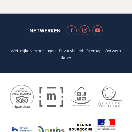
NETWERKEN
Wettelijke vermeldingen
-
Privacybeleid
-
Sitemap
- Ontwerp:
ikuzo