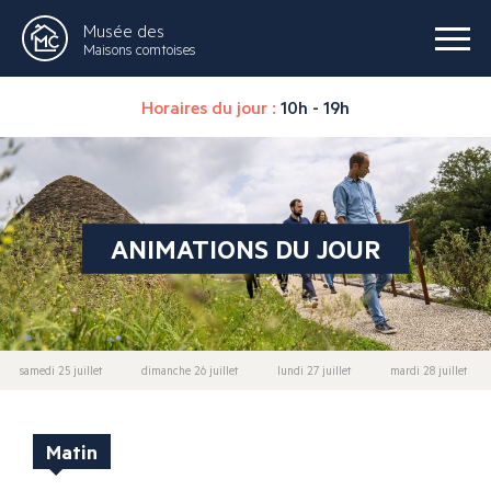
Musée des
Maisons comtoises
Horaires du jour :
10h - 19h
ANIMATIONS DU JOUR
samedi 25 juillet
dimanche 26 juillet
lundi 27 juillet
mardi 28 juillet
Matin