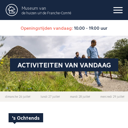
Museum van
de huizen uit de Franche-Comté
Openingstijden vandaag:
10.00 - 19.00 uur
ACTIVITEITEN VAN VANDAAG
dimanche 26 juillet
lundi 27 juillet
mardi 28 juillet
mercredi 29 juillet
's Ochtends