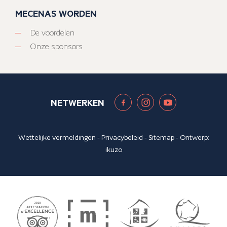
MECENAS WORDEN
De voordelen
Onze sponsors
NETWERKEN
Wettelijke vermeldingen
-
Privacybeleid
-
Sitemap
- Ontwerp:
ikuzo