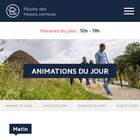
Musée des
Maisons comtoises
Horaires du jour :
10h - 19h
ANIMATIONS DU JOUR
vendredi 24 juillet
samedi 25 juillet
dimanche 26 juillet
lundi 27 juillet
Matin