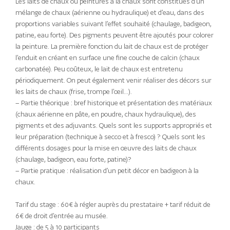
Les laits de chaux ou peintures à la chaux sont constitués d’un
mélange de chaux (aérienne ou hydraulique) et d’eau, dans des
proportions variables suivant l’effet souhaité (chaulage, badigeon,
patine, eau forte). Des pigments peuvent être ajoutés pour colorer
la peinture. La première fonction du lait de chaux est de protéger
l’enduit en créant en surface une fine couche de calcin (chaux
carbonatée). Peu coûteux, le lait de chaux est entretenu
périodiquement. On peut également venir réaliser des décors sur
les laits de chaux (frise, trompe l’œil…).
– Partie théorique : bref historique et présentation des matériaux
(chaux aérienne en pâte, en poudre, chaux hydraulique), des
pigments et des adjuvants. Quels sont les supports appropriés et
leur préparation (technique à secco et à fresco) ? Quels sont les
différents dosages pour la mise en œuvre des laits de chaux
(chaulage, badigeon, eau forte, patine)?
– Partie pratique : réalisation d’un petit décor en badigeon à la
chaux.
Tarif du stage : 60€ à régler auprès du prestataire + tarif réduit de
6€ de droit d’entrée au musée.
Jauge : de 5 à 10 participants