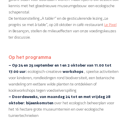
kennis met het gloednieuwe museumgebouw: een ecologische
schapenstal.
De tentoonstelling „À table!“ en de gesticulerende lezing „Le
progrès se met à table“, op 28 oktober in café-restaurant
Le Pixel
in Besançon, stellen de milieueffecten van onze voedingskeuzes
ter discussie.
Op het programma
– Op 24 en 25 september en 1 en 2 oktober van 11.00 tot
17.00 uur:
ecologisch-creatieve
workshops
, speelse activiteiten
voor kinderen, rondleidingen rond biodiversiteit, een botanische
wandeling om eetbare wilde planten te ontdekken of
kookworkshops tegen voedselverspilling
– Doordeweeks, van maandag 24 tot en met vrijdag 28
oktober: bijeenkomsten
over het ecologisch beheerplan voor
het 16 hectare grote museumterrein en over ecologische
tuiniertechnieken