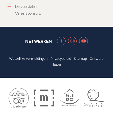
De voordelen
Onze sponsors
NETWERKEN
Wettelijke vermeldingen
-
Privacybeleid
-
Sitemap
- Ontwerp:
ikuzo