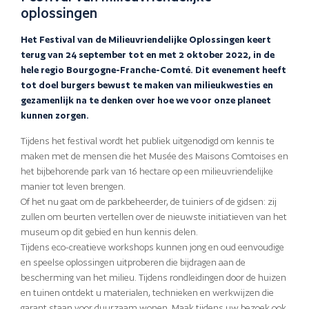
oplossingen
Het Festival van de Milieuvriendelijke Oplossingen keert
terug van 24 september tot en met 2 oktober 2022, in de
hele regio Bourgogne-Franche-Comté. Dit evenement heeft
tot doel burgers bewust te maken van milieukwesties en
gezamenlijk na te denken over hoe we voor onze planeet
kunnen zorgen.
Tijdens het festival wordt het publiek uitgenodigd om kennis te
maken met de mensen die het Musée des Maisons Comtoises en
het bijbehorende park van 16 hectare op een milieuvriendelijke
manier tot leven brengen.
Of het nu gaat om de parkbeheerder, de tuiniers of de gidsen: zij
zullen om beurten vertellen over de nieuwste initiatieven van het
museum op dit gebied en hun kennis delen.
Tijdens eco-creatieve workshops kunnen jong en oud eenvoudige
en speelse oplossingen uitproberen die bijdragen aan de
bescherming van het milieu. Tijdens rondleidingen door de huizen
en tuinen ontdekt u materialen, technieken en werkwijzen die
garant staan voor duurzaam wonen. Maak tijdens uw bezoek ook