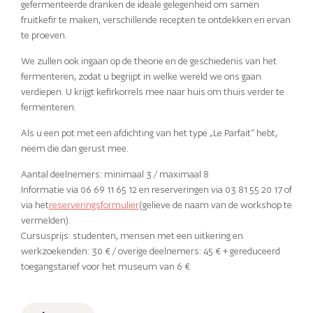
gefermenteerde dranken de ideale gelegenheid om samen
fruitkefir te maken, verschillende recepten te ontdekken en ervan
te proeven.
We zullen ook ingaan op de theorie en de geschiedenis van het
fermenteren, zodat u begrijpt in welke wereld we ons gaan
verdiepen. U krijgt kefirkorrels mee naar huis om thuis verder te
fermenteren.
Als u een pot met een afdichting van het type „Le Parfait“ hebt,
neem die dan gerust mee.
Aantal deelnemers: minimaal 3 / maximaal 8
Informatie via 06 69 11 65 12 en reserveringen via 03 81 55 20 17 of
via het
reserveringsformulier
(gelieve de naam van de workshop te
vermelden).
Cursusprijs: studenten, mensen met een uitkering en
werkzoekenden: 30 € / overige deelnemers: 45 € + gereduceerd
toegangstarief voor het museum van 6 €