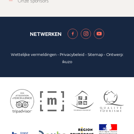
Onze sponsors
NETWERKEN
Wettelijke vermeldingen
-
Privacybeleid
-
Sitemap
- Ontwerp:
ikuzo