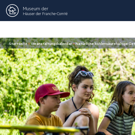
Museum der
Häuser der Franche-Comté
Startseite
>
Veranstaltungskalender
>
Natürliche kohlensäurehaltige Ge