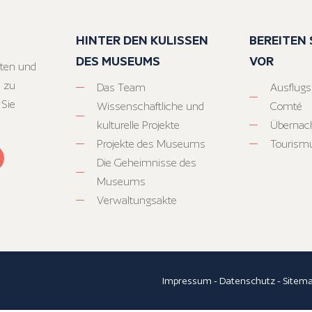
HINTER DEN KULISSEN
BEREITEN S
DES MUSEUMS
VOR
ten und
 zu
Das Team
Ausflugs
 Sie
Wissenschaftliche und
Comté
kulturelle Projekte
Übernac
Projekte des Museums
Tourism
Die Geheimnisse des
Museums
Verwaltungsakte
Impressum
-
Datenschutz
-
Sitem