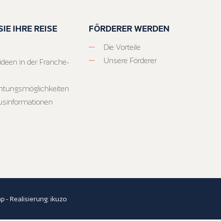
IE IHRE REISE
FÖRDERER WERDEN
Die Vorteile
Unsere Förderer
ideen in der Franche-
htungsmöglichkeiten
usinformationen
ap
- Realisierung:
ikuzo