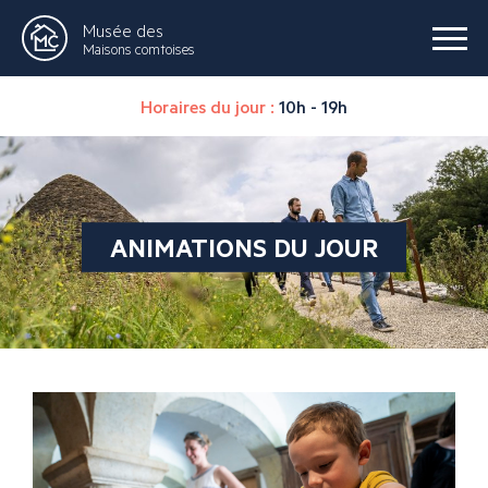
Musée des
Maisons comtoises
Horaires du jour :
10h - 19h
ANIMATIONS DU JOUR