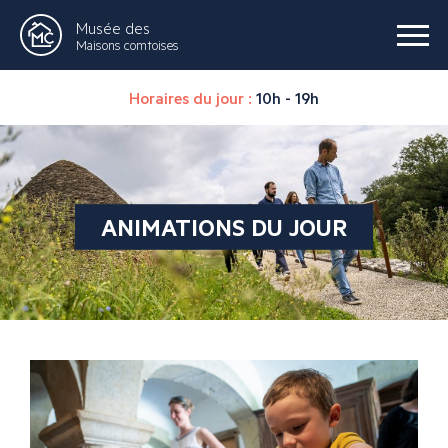
Musée des
Maisons comtoises
Horaires du jour :
10h - 19h
ANIMATIONS DU JOUR