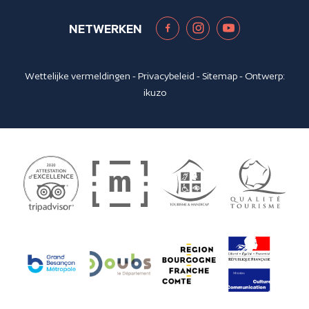
NETWERKEN
Wettelijke vermeldingen
-
Privacybeleid
-
Sitemap
- Ontwerp:
ikuzo