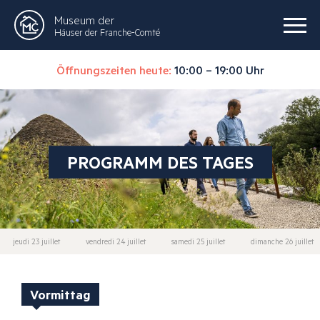
Museum der
Häuser der Franche-Comté
Öffnungszeiten heute:
10:00 – 19:00 Uhr
PROGRAMM DES TAGES
jeudi 23 juillet
vendredi 24 juillet
samedi 25 juillet
dimanche 26 juillet
Vormittag