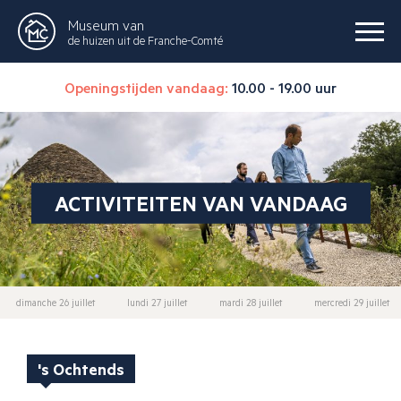
Museum van
de huizen uit de Franche-Comté
Openingstijden vandaag:
10.00 - 19.00 uur
ACTIVITEITEN VAN VANDAAG
dimanche 26 juillet
lundi 27 juillet
mardi 28 juillet
mercredi 29 juillet
's Ochtends