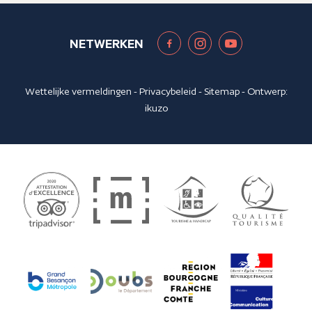
NETWERKEN
Wettelijke vermeldingen
-
Privacybeleid
-
Sitemap
- Ontwerp:
ikuzo