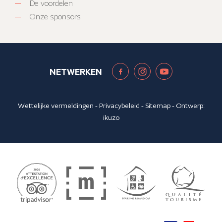
De voordelen
Onze sponsors
NETWERKEN
Wettelijke vermeldingen
-
Privacybeleid
-
Sitemap
- Ontwerp:
ikuzo